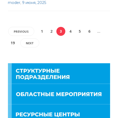
moder
,
9 июня, 2025
1
2
3
4
5
6
…
PREVIOUS
19
NEXT