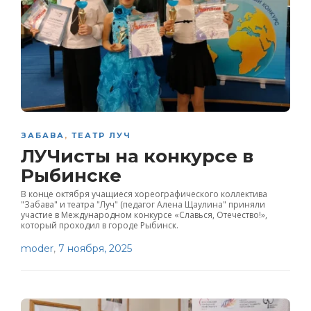
ЗАБАВА
,
ТЕАТР ЛУЧ
ЛУЧисты на конкурсе в
Рыбинске
В конце октября учащиеся хореографического коллектива
"Забава" и театра "Луч" (педагог Алена Щаулина" приняли
участие в Международном конкурсе «Славься, Отечество!»,
который проходил в городе Рыбинск.
moder
,
7 ноября, 2025