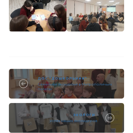
ДОС "ДОШКОЛЬНИК"
Семейная экскурсия в Митрополичьих
палатах
ЭКОЛОГИ
Успех наших эколидеров