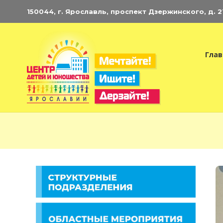
150044, г. Ярославль, проспект Дзержинского, д. 21.
Глав
Э