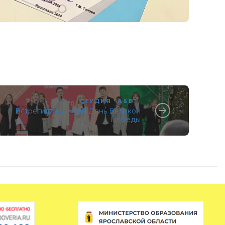
СТУДИЯ "А&Б"
Встретили музыкой День Великой
Победы