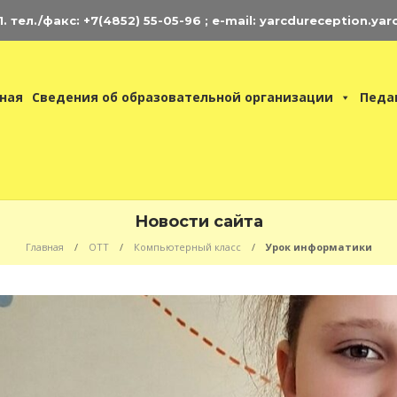
 тел./факс: +7(4852) 55-05-96 ; e-mail: yarcdureception.yar
ная
Сведения об образовательной организации
Педа
Новости сайта
Главная
ОТТ
Компьютерный класс
Урок информатики
нциклопедия
ЦДЮ