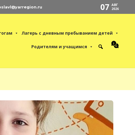
07
АВГ
oslavl@yarregion.ru
2026
гогам
Лагерь с дневным пребыванием детей
Родителям и учащимся