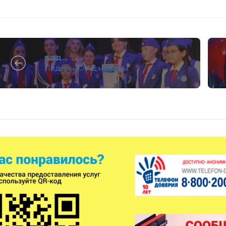
ПДД
Лидеры ЮИД названы