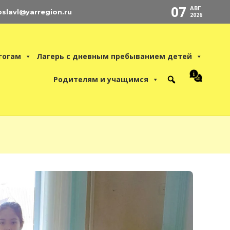
07
АВГ
oslavl@yarregion.ru
2026
гогам
Лагерь с дневным пребыванием детей
Родителям и учащимся