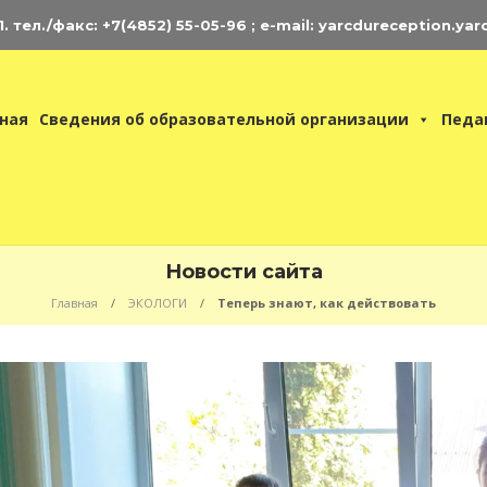
 тел./факс: +7(4852) 55-05-96 ; e-mail: yarcdureception.yar
ная
Сведения об образовательной организации
Педа
Новости сайта
Главная
ЭКОЛОГИ
Теперь знают, как действовать
нциклопедия
ЦДЮ