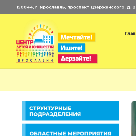
150044, г. Ярославль, проспект Дзержинского, д. 21.
Глав
Э