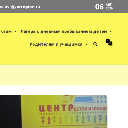
06
АВГ
oslavl@yarregion.ru
2026
гогам
Лагерь с дневным пребыванием детей
Родителям и учащимся