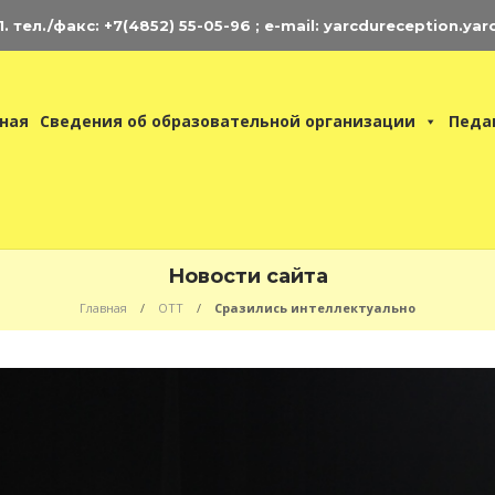
 тел./факс: +7(4852) 55-05-96 ; e-mail: yarcdureception.yar
ная
Сведения об образовательной организации
Педа
Новости сайта
Главная
ОТТ
Сразились интеллектуально
нциклопедия
ЦДЮ