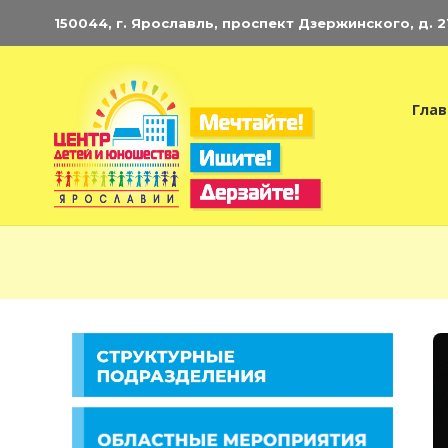
150044, г. Ярославль, проспект Дзержинского, д. 21.
Глав
Э