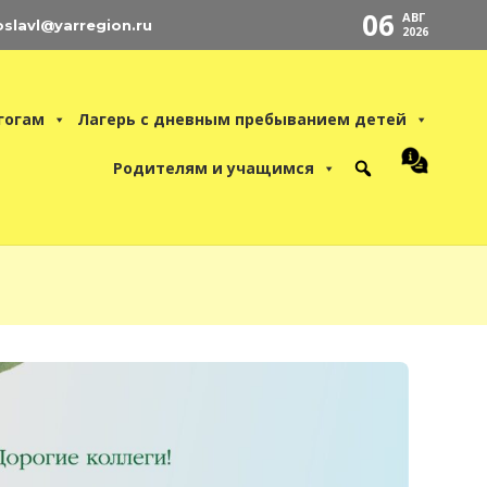
06
АВГ
oslavl@yarregion.ru
2026
гогам
Лагерь с дневным пребыванием детей
Родителям и учащимся