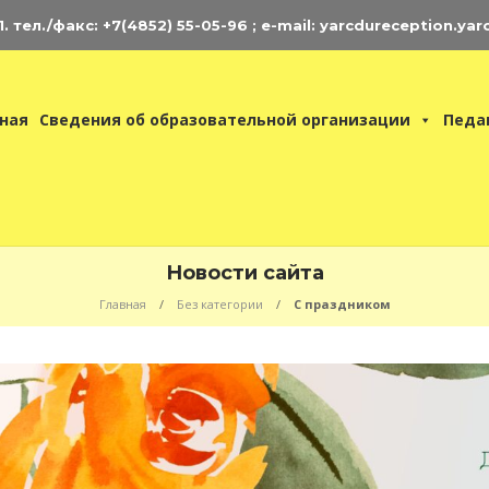
 тел./факс: +7(4852) 55-05-96 ; e-mail: yarcdureception.yar
ная
Сведения об образовательной организации
Педа
Новости сайта
Главная
Без категории
С праздником
нциклопедия
ЦДЮ