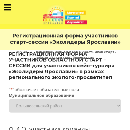
Регистрационная форма участников
старт-сессии «Эколидеры Ярославии»
Главная
Регистрационная форма участников старт-
РЕГИСТРАЦИОННАЯ ФОРМА
сессии «Эколидеры Ярославии»
УЧАСТНИКОВ ОБЛАСТНОЙ СТАРТ –
СЕССИИ для участников кейс-турнира
«Эколидеры Ярославии» в рамках
регионального эколого-просветител
"
*
"обозначает обязательные поля
Муниципальное образование
Ф.И.О. участника команды,