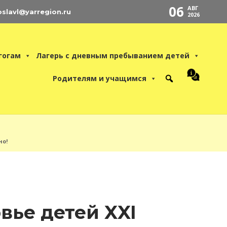
06
АВГ
oslavl@yarregion.ru
2026
гогам
Лагерь с дневным пребыванием детей
Родителям и учащимся
но!
вье детей XXI