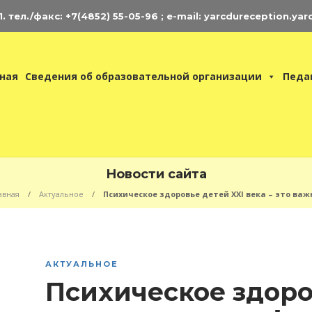
 тел./факс: +7(4852) 55-05-96 ; e-mail: yarcdureception.yar
ная
Сведения об образовательной организации
Педа
Новости сайта
авная
Актуальное
Психическое здоровье детей XXI века – это важ
нциклопедия
АКТУАЛЬНОЕ
ЦДЮ
Психическое здоро