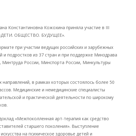
на Константиновна Кожохина приняла участие в III
: «ДЕТИ. ОБЩЕСТВО. БУДУЩЕЕ».
рмате при участии ведущих российских и зарубежных
й и подростков из 37 стран и при поддержке Минздрава
, Минтруда России, Минспорта России, Минкультуры
 направлений, в рамках которых состоялось более 50
лассов. Медицинские и немедицинские специалисты
ательской и практической деятельности по широкому
ков.
доклад «Межпоколленная арт-терапия как средство
ставителей старшего поколения». Выступление
искусства на психическое здоровье детей и