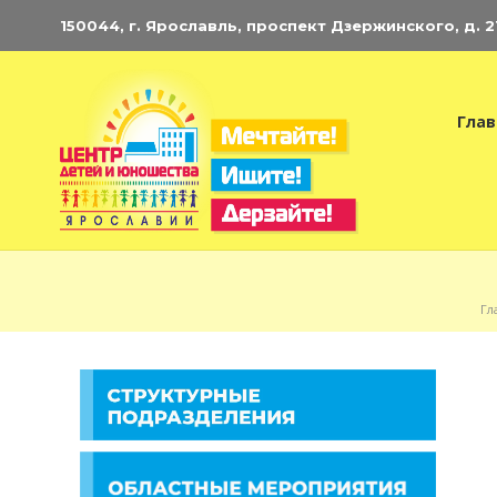
150044, г. Ярославль, проспект Дзержинского, д. 21.
Глав
Гл
Э