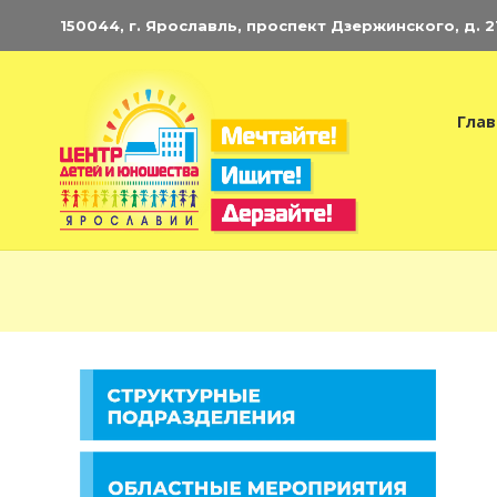
150044, г. Ярославль, проспект Дзержинского, д. 21.
Глав
Э