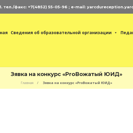
 тел./факс: +7(4852) 55-05-96 ; e-mail: yarcdureception.yar
ная
Сведения об образовательной организации
Педа
Зявка на конкурс «ProВожатый ЮИД»
Главная
Зявка на конкурс «ProВожатый ЮИД»
нциклопедия
ЦДЮ