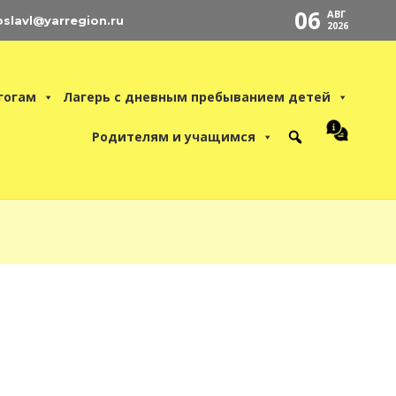
06
АВГ
oslavl@yarregion.ru
2026
гогам
Лагерь с дневным пребыванием детей
Родителям и учащимся