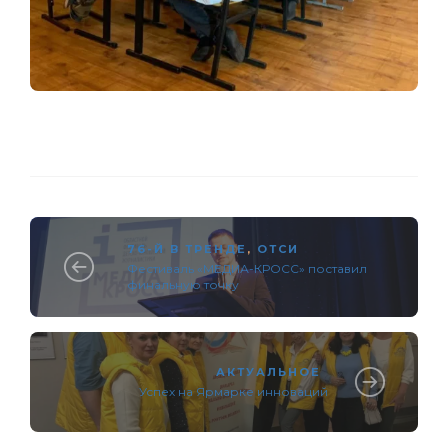
76-Й В ТРЕНДЕ
,
ОТСИ
Фестиваль «МЕДИА-КРОСС» поставил
финальную точку
АКТУАЛЬНОЕ
Успех на Ярмарке инноваций