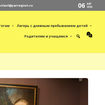
06
АВГ
oslavl@yarregion.ru
2026
гогам
Лагерь с дневным пребыванием детей
Родителям и учащимся