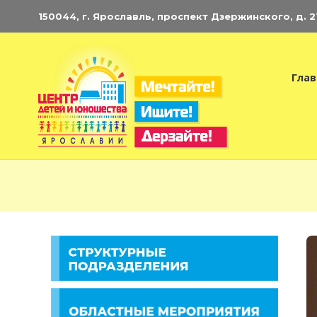
150044, г. Ярославль, проспект Дзержинского, д. 21.
Глав
Э