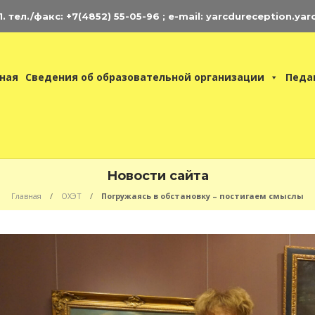
 тел./факс: +7(4852) 55-05-96 ; e-mail: yarcdureception.yar
ная
Сведения об образовательной организации
Педа
Новости сайта
Главная
ОХЭТ
Погружаясь в обстановку – постигаем смыслы
нциклопедия
ЦДЮ