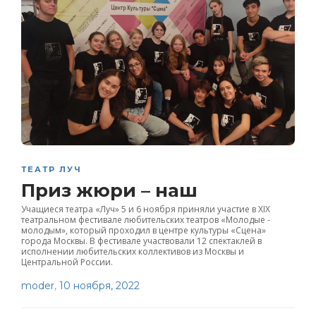
ТЕАТР ЛУЧ
Приз жюри – наш
Учащиеся театра «Луч» 5 и 6 ноября приняли участие в XIX
театральном фестивале любительских театров «Молодые -
молодым», который проходил в центре культуры «Сцена»
города Москвы. В фестивале участвовали 12 спектаклей в
исполнении любительских коллективов из Москвы и
Центральной России.
moder
,
10 ноября, 2022