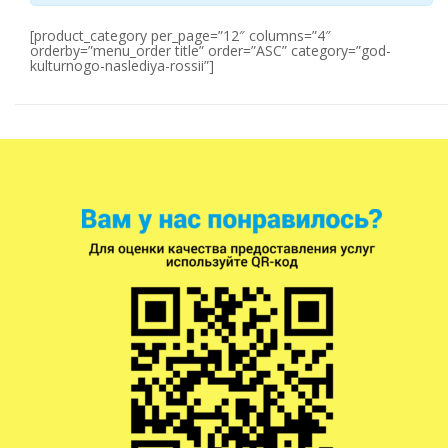
[product_category per_page=”12″ columns=”4″
orderby=”menu_order title” order=”ASC” category=”god-
kulturnogo-naslediya-rossii”]