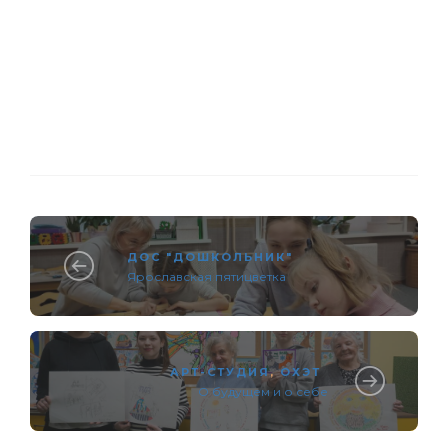
ДОС "ДОШКОЛЬНИК"
Ярославская пятицветка
АРТ-СТУДИЯ
,
ОХЭТ
О будущем и о себе